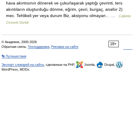
hava akıntısının dönerek ve çukurlaşarak yaptığı çevrinti, ters
akıntıların oluşturduğu dönme, eğrim, çevri, burgaç, anafor 2)
mec. Tehlikeli yer veya durum Biz, aksiyonu olmayan… …
Çağatay
Osmanlı Sözlük
© Академик, 2000-2026
18+
Обратная связь:
Техподдержка
,
Реклама на сайте
👣 Путешествия
Экспорт словарей на сайты
, сделанные на PHP,
Joomla,
Drupal,
WordPress, MODx.