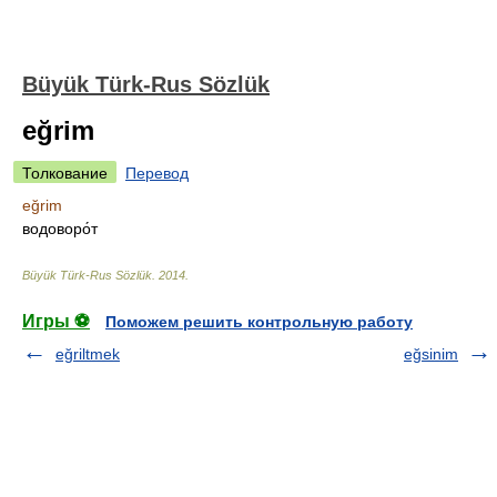
Büyük Türk-Rus Sözlük
eğrim
Толкование
Перевод
eğrim
водоворо́т
Büyük Türk-Rus Sözlük
.
2014
.
Игры ⚽
Поможем решить контрольную работу
eğriltmek
eğsinim