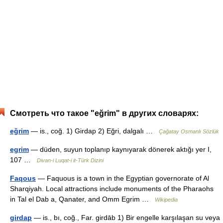
Смотреть что такое "eğrim" в других словарях:
eğrim
— is., coğ. 1) Girdap 2) Eğri, dalgalı …
Çağatay Osmanlı Sözlük
egrim
— düden, suyun toplanıp kaynıyarak dönerek aktığı yer I,
107 …
Divan-i Luqat-i it-Türk Dizini
Faqous
— Faquous is a town in the Egyptian governorate of Al
Sharqiyah. Local attractions include monuments of the Pharaohs
in Tal el Dab a, Qanater, and Omm Egrim …
Wikipedia
girdap
— is., bı, coğ., Far. girdāb 1) Bir engelle karşılaşan su veya